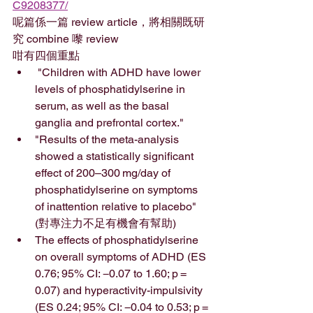
C9208377/
呢篇係一篇 review article，將相關既研
究 combine 嚟 review
咁有四個重點
 "Children with ADHD have lower 
levels of phosphatidylserine in 
serum, as well as the basal 
ganglia and prefrontal cortex."
"Results of the meta-analysis 
showed a statistically significant 
effect of 200–300 mg/day of 
phosphatidylserine on symptoms 
of inattention relative to placebo" 
(對專注力不足有機會有幫助)
The effects of phosphatidylserine 
on overall symptoms of ADHD (ES 
0.76; 95% CI: −0.07 to 1.60; p = 
0.07) and hyperactivity-impulsivity 
(ES 0.24; 95% CI: −0.04 to 0.53; p = 