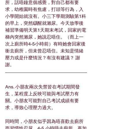
所，話唔鐘意個感覺，對自己都有要
求，幼稚園時有焦慮，打頭等行為，入
小學開始就沒有。小三下學期測驗第1科
的早上，突然瞓醒就瀨尿。今天放學後
補習準備明天第1天期末考試，回家的電
梯內突然瀨尿，她說忍唔住。（而上一
次上廁所時4-5小時前）有時她會回家後
衝去廁所，但未曾忍唔住。未知是情緒
壓力或是什麼情況？有沒有建議？ 謝
謝。
Ans. 小朋友兩次失禁皆在考試期間發
生，某程度上反映可能與考試壓力有
關。小朋友可能對自己考試成績有要
求，導致心理壓力過大。
同時間，小朋友似乎因為唔喜歡去廁所
而習慣性忍尿，4-5 小時唔去廁所，再加