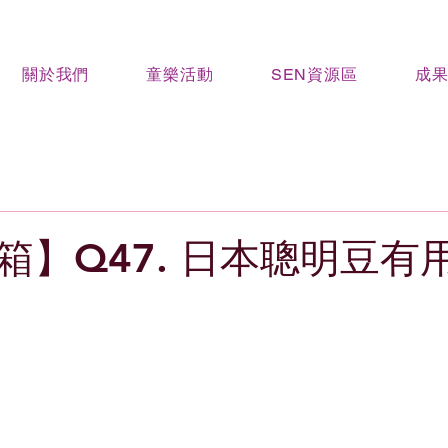
關於我們
童樂活動
SEN資源區
成
箱】Q47. 日本聰明豆有