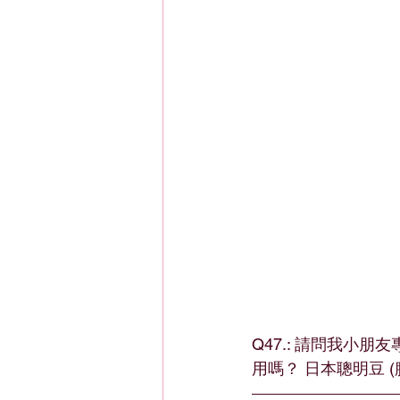
Q47.: 請問我
用嗎？ 日本聰明豆 (