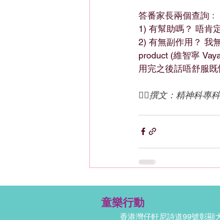
答番家長兩個查詢﹕
1) 有幫助嗎？ 唔肯定
2) 有無副作用？ 我無
product (維智寧 V
用完之後話唔舒服既
✍🏻撰文：精神科專科
童樂行動
香港灣仔軒尼詩道99號彰顯