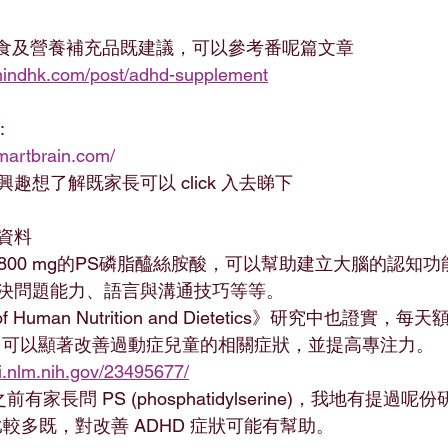
HD 飲食及營養補充品既建議，可以參考番呢篇文章
mindhk.com/post/adhd-supplement
:
martbrain.com/
趣想了解既家長可以 click 入去睇下
資料
00-800 mg的PS磷脂醯絲胺酸，可以幫助建立大腦的認知
決問題能力、語言與溝通技巧等等。
l of Human Nutrition and Dietetics》研究中也證實，每
，可以顯著改善過動症兒童的相關症狀，並提高專注力。
i.nlm.nih.gov/23495677/
有家長問 PS (phosphatidylserine)，我地有提過呢份
係比較多既，對改善 ADHD 症狀可能有幫助。