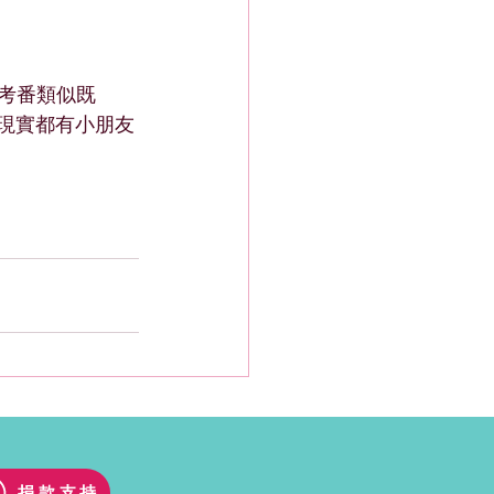
參考番類似既 
.. 但現實都有小朋友
捐款支持