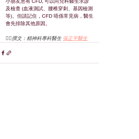
小朋友患有 CFD, 可以向兒科醫生求診
及檢查 (血液測試、腰椎穿刺、基因檢測
等)。但請記住，CFD 唔係常見病，醫生
會先排除其他原因。
✍🏻撰文：精神科專科醫生 
張正平醫生
童樂行動
香港灣仔軒尼詩道99號彰顯大廈
27樓
(灣仔站A2出口)
27/F, Bayfield Building,
99 Hennessy Road, Wan Chai,
Hong Kong