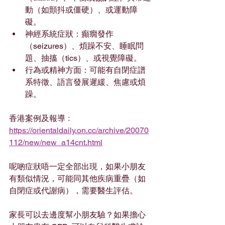
動（如顫抖或僵硬）、或運動障
礙。
神經系統症狀：癲癇發作
（seizures）、煩躁不安、睡眠問
題、抽搐（tics）、或視覺障礙。
行為或精神方面：可能有自閉症譜
系特徵、語言發展遲緩、焦慮或煩
躁。
香港案例及報導﹕
https://orientaldaily.on.cc/archive/20070
112/new/new_a14cnt.html
呢啲症狀唔一定全部出現，如果小朋友
有類似情況，可能同其他疾病重疊（如
自閉症或代謝病），需要醫生評估。
家長可以去邊度幫小朋友驗？如果擔心