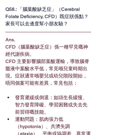
Q58.: 「腦葉酸缺乏症」（Cerebral 
Folate Deficiency, CFD）既症狀係點？
家長可以去邊度幫小朋友驗？
Ans.
CFD（腦葉酸缺乏症）係一種罕見嘅神
經代謝疾病。
CFD 主要影響腦部葉酸運輸，導致腦脊
髓液中葉酸水平低，常見喺兒童時期出
現。症狀通常喺嬰兒或幼兒階段開始，
唔同個案可能有差異，常見包括：
發育遲緩或倒退：如頭生長緩慢、
智力發育障礙、學習困難或失去先
前習得嘅技能。
運動問題：肌肉張力低
（hypotonia）、共濟失調
（ataxia）、平衡或協調差、異常運