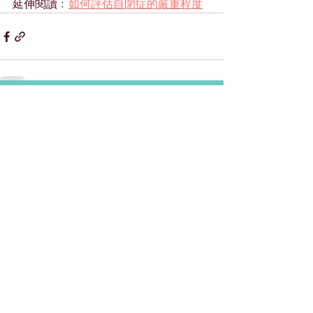
延伸閱讀﹕
如何評估自閉症的嚴重程度
童樂行動
香港灣仔軒尼詩道99號彰顯大廈
27樓
(灣仔站A2出口)
27/F, Bayfield Building,
99 Hennessy Road, Wan Chai,
Hong Kong
+852 2560 2266
+852 6512 6966