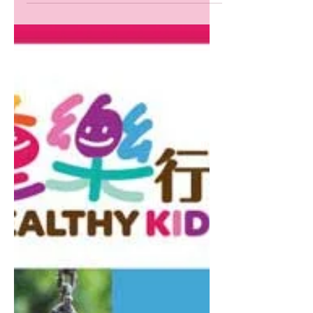
2024年8月29日 童樂行動【 講多一點點！如
何促進幼兒語言發展？講座 】 語言是幼兒進
行溝通的主要工具，良好的語言能力可以幫助
他們表達自己的需求、情感和想法，促進與他
人的互動。語言發展與認知發展密切相關，幼
兒通過語言學習和使用，促進大腦的發展，提
高記憶力、思考能力和解決問題的能力。 主
要內容： 🌸 簡述2-6歲語言發展階梯 🌸 營造
良好溝通環境的小技巧 🌸 促進語言發展的玩
具及教材分享 ☀️日期：2024年8月30日
（五） ☀️時間： 上午10:00-11:00 ☀️費用：
全免 ☀️對象： 幼兒家長及照顧者 ☀️名額：
200名（童樂行動WhatsApp Group 會員優
先） ☀️分享嘉賓 ： 言語治療師 申嘉愉 • 香港
大學語言學碩士 • 衞生署認可言語治療師名冊
會員 • 香港大學言語及聽覺科學榮譽理學士 •
香港言語治療師協會會員(HKAST) >>>童樂行
動 WhatsApp 社群 會員優先！<<<
https://bit.ly/4gDML2g 歡迎各位踴躍參與! 如
有興趣，請點擊以下連結填寫線上表格，謝