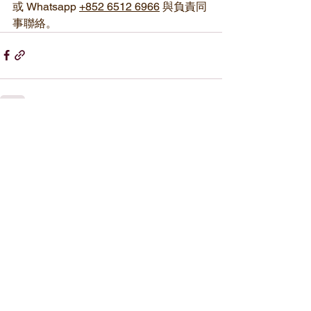
或 Whatsapp 
+852 6512 6966
 與負責同
事聯絡。
童樂行動
香港灣仔軒尼詩道99號彰顯大廈
27樓
(灣仔站A2出口)
27/F, Bayfield Building,
99 Hennessy Road, Wan Chai,
Hong Kong
+852 2560 2266
+852 6512 6966