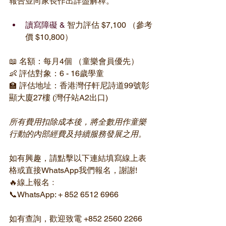
報告並向家長作出詳盡解釋。
讀寫障礙 & 
智力評估 $7,100 （參考
價 $10,800）
📖 名額：每月4個 （童樂會員優
先
）
👶 評估對象：6 - 16歲學童
🏫 評估地址：香港灣仔軒尼詩道99號彰
顯大廈27樓 (灣仔站A2出口)
所有費用扣除成本後，將全數用作童樂
行動的內部經費及持續服務發展之用。
如有興趣，請點擊以下連結填寫線上表
格或直接WhatsApp我們報名，謝謝!
🔥線上報名﹕
📞WhatsApp: + 852 6512 6966
如有查詢
，歡迎致電 +852 2560 2266 