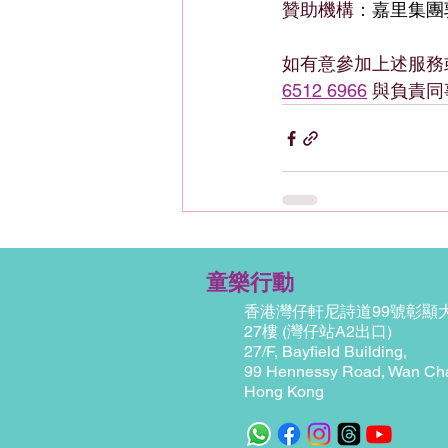
贊助機構：
嘉里集團郭
如有意參加上述服務
6512 6966
 與負責
童樂行動
香港灣仔軒尼詩道99號彰顯
27樓
(灣仔站A2出口)
27/F, Bayfield Building,
99 Hennessy Road, Wan Cha
Hong Kong