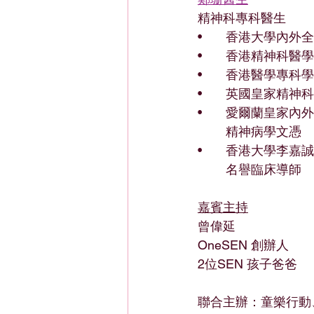
精神科專科醫生
•	香港大學內外
•	香港精神科醫
•	香港醫學專科學
•	英國皇家精神
•	愛爾蘭皇家內
	精神病學文憑
•	香港大學李
	名譽臨床導師
嘉賓主持
曾偉延
OneSEN 創辦人
2位SEN 孩子爸爸 
聯合主辦：童樂行動、