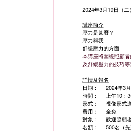
2024年3月19日（二
講座簡介
壓力是甚麼？
壓力與我
舒緩壓力的方面
本講座將圍繞照顧者
及舒緩壓力的技巧等
詳情及報名
日期：	2024
時間：	上午10：
形式：	視像形
費用：	全免
對象：	歡迎
名額：	500