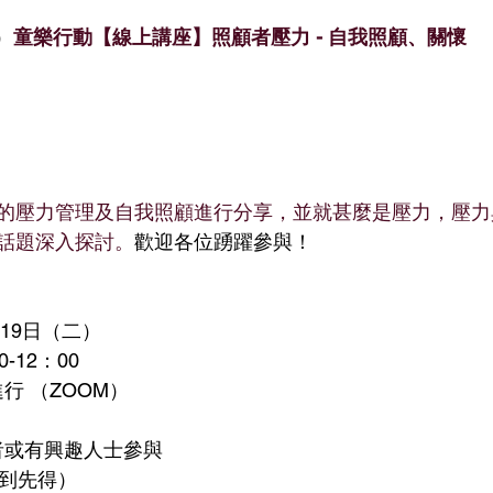
）
童樂行動【線上講座】照顧者壓力 - 自我照顧、關懷
的壓力管理及自我照顧進行分享，並就甚麼是壓力，壓力
話題深入探討。
歡迎各位踴躍參與！
年3月19日（二）
30-12：00
式進行 （ZOOM）
照顧者或有興趣人士參與
名（先到先得）